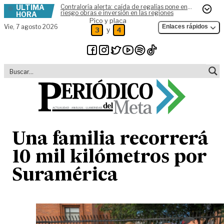
ÚLTIMA
Contraloría alerta: caída de regalías pone en
Skip to content
riesgo obras e inversión en las regiones
HORA
Pico y placa
Vie,
7 agosto 2026
Enlaces rápidos
y
3
4
Una familia recorrerá
10 mil kilómetros por
Suramérica