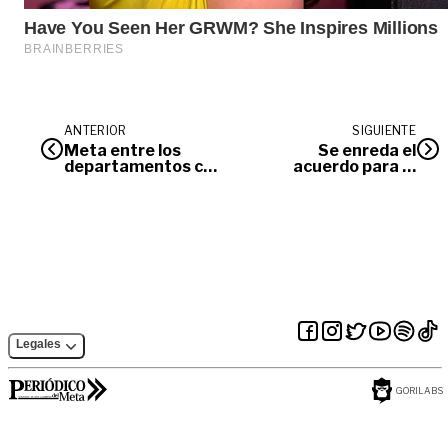
ANTERIOR
SIGUIENTE
Meta entre los
Se enreda el
departamentos con
acuerdo para el
mejores manejos de
salario mínimo 2018
transparencia,
según la
Procuraduría
General de la
Nación
Legales
GORILABS