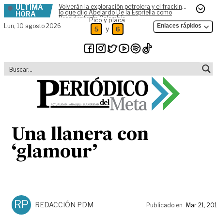
ÚLTIMA
Volverán la exploración petrolera y el fracking,
Skip to content
lo que dijo Abelardo De la Espriella como
HORA
Presidente de Colombia
Pico y placa
Lun,
10 agosto 2026
Enlaces rápidos
y
5
6
Una llanera con
‘glamour’
RP
REDACCIÓN PDM
Publicado en
Mar 21, 20