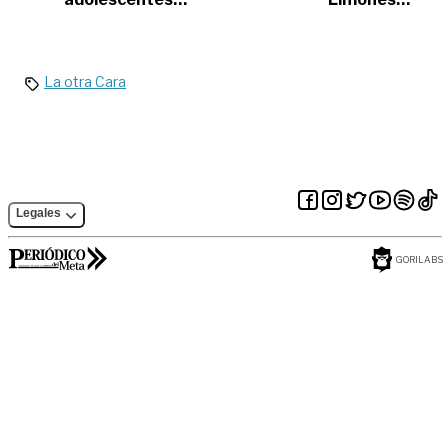
colombianos usaría
“Pacho” , autores
condón en todas
de un homicidio en
sus relaciones
Villavicencio
sexuales
La otra Cara
Legales
GORILABS