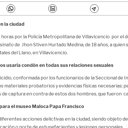
n la ciudad
 horas por la Policía Metropolitana de Villavicencio por el
inato de Jhon Stiven Hurtado Medina, de 18 años, a quien se 
ales del Llano, en Villavicencio.
os usaría condón en todas sus relaciones sexuales
micidio, conformada por los funcionarios de la Seccional de 
os materiales probatorios y evidencias físicas necesarias; 
es de captura en contra de estos dos hombres, que fueron ca
o para el museo Maloca Papa Francisco
erentes acciones delictivas en la ciudad, siendo objeto de i
icación o porte de estupefacientes y lesiones personales.