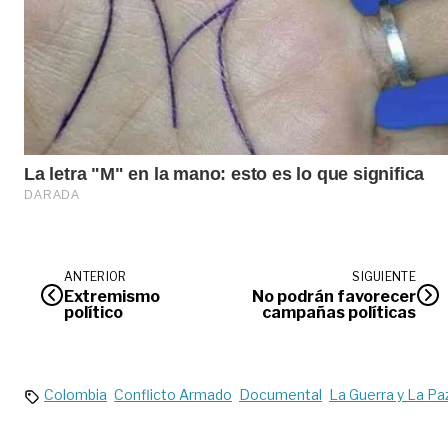
ANTERIOR
SIGUIENTE
Extremismo
No podrán favorecer
político
campañas políticas
Colombia
Conflicto Armado
Documental
La Guerra y La Pa