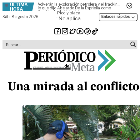
ÚLTIMA
Volverán la exploración petrolera y el fracking,
Skip to content
lo que dijo Abelardo De la Espriella como
HORA
Presidente de Colombia
Pico y placa
Sáb,
8 agosto 2026
Enlaces rápidos
: No aplica
Una mirada al conflicto