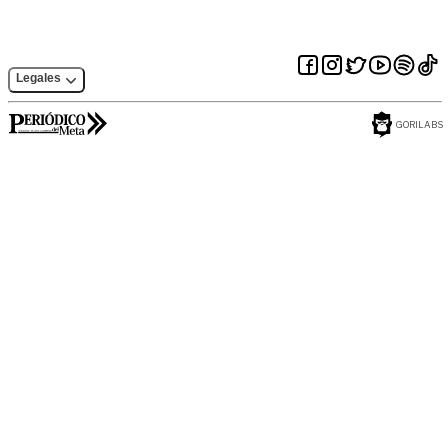
Legales
GORILABS