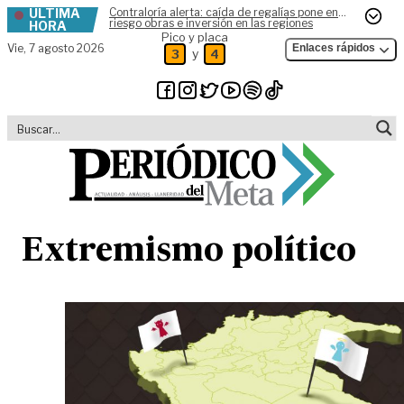
ÚLTIMA
Contraloría alerta: caída de regalías pone en
Skip to content
riesgo obras e inversión en las regiones
HORA
Pico y placa
Vie,
7 agosto 2026
Enlaces rápidos
y
3
4
Extremismo político