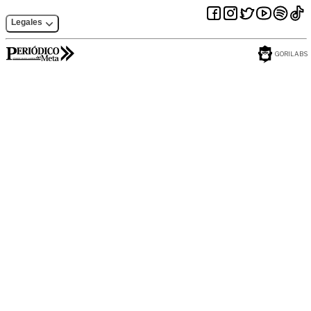
Legales
GORILABS