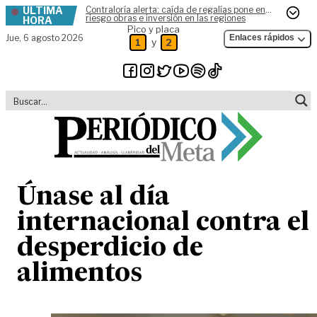
ÚLTIMA
Contraloría alerta: caída de regalías pone en
Skip to content
riesgo obras e inversión en las regiones
HORA
Pico y placa
Jue,
6 agosto 2026
Enlaces rápidos
y
1
2
Únase al día
internacional contra el
desperdicio de
alimentos