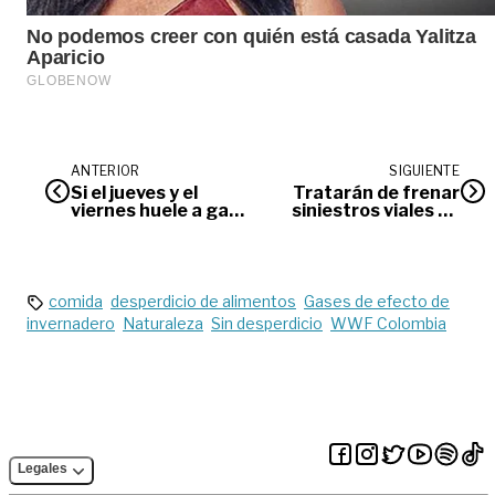
ANTERIOR
SIGUIENTE
Si el jueves y el
Tratarán de frenar
viernes huele a gas,
siniestros viales en
será normal,
la vía Villavicencio-
anuncia Llanogas
Cumaral
comida
desperdicio de alimentos
Gases de efecto de
invernadero
Naturaleza
Sin desperdicio
WWF Colombia
Legales