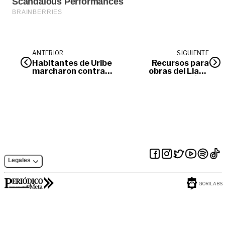
ANTERIOR
SIGUIENTE
Habitantes de Uribe
Recursos para
marcharon contra
obras del Llano
la violencia en el
aumentan a $70
municipio
billones
Legales
GORILABS