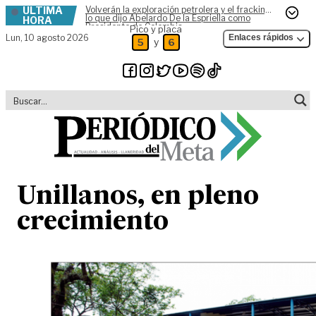
ÚLTIMA
Volverán la exploración petrolera y el fracking,
Skip to content
lo que dijo Abelardo De la Espriella como
HORA
Presidente de Colombia
Pico y placa
Lun,
10 agosto 2026
Enlaces rápidos
y
5
6
Unillanos, en pleno
crecimiento