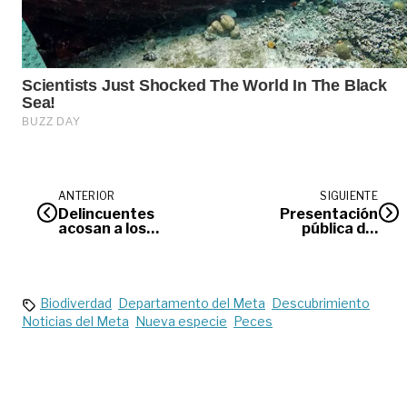
ANTERIOR
SIGUIENTE
Delincuentes
Presentación
acosan a los
pública del
encuestadores
observatorio
intersistémico
regional “OIR”.
Biodiverdad
Departamento del Meta
Descubrimiento
Noticias del Meta
Nueva especie
Peces