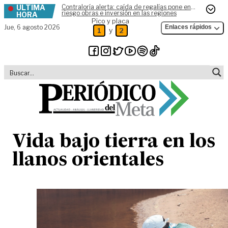
ÚLTIMA
Contraloría alerta: caída de regalías pone en
Skip to content
riesgo obras e inversión en las regiones
HORA
Pico y placa
Jue,
6 agosto 2026
Enlaces rápidos
y
1
2
Vida bajo tierra en los
llanos orientales