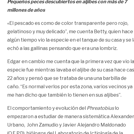
Pequeños peces descubiertos en aljibes con más de 7
millones de años
«El pescado es como de color transparente pero rojo,
gelatinoso y muy delicado”, me cuenta Betty, quien hace
algún tiempo vio la especie en el tanque de su casa y se l
echó a las gallinas pensando que era una lombriz.
Edgar en cambio me cuenta que la primera vez que vio l
especie fue mientras lavaba el aljibe de su casa hace cas
22 años y pensó que se trataba de una una barbilla de
caño. “Es normal verlos por esta zona, varios vecinos ya
me han dicho que también lo tienen en sus aljibes”.
El comportamiento y evolución del
Phreatobius
lo
empezaron a estudiar de manera sistemática Alexande
Urbano, John Zamudio y Javier Alejandro Maldonado
(Q.E.P.D), biólogos del Laboratorio de Ictiología de la