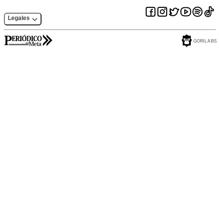
Legales
GORILABS