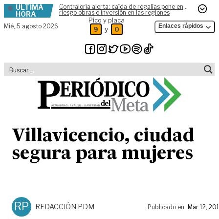
ÚLTIMA
Contraloría alerta: caída de regalías pone en
Skip to content
riesgo obras e inversión en las regiones
HORA
Pico y placa
Mié,
5 agosto 2026
Enlaces rápidos
y
9
0
Villavicencio, ciudad
segura para mujeres
RP
REDACCIÓN PDM
Publicado en
Mar 12, 20