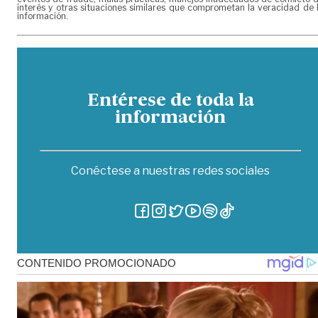
interés y otras situaciones similares que comprometan la veracidad de 
información.
Entérese de toda la
información
Conéctese a nuestras redes sociales