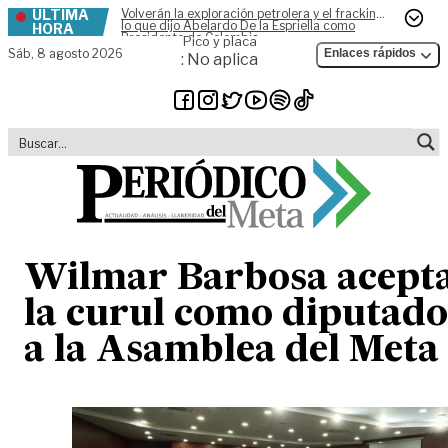
ÚLTIMA
Volverán la exploración petrolera y el fracking,
Skip to content
lo que dijo Abelardo De la Espriella como
HORA
Presidente de Colombia
Pico y placa
Sáb,
8 agosto 2026
Enlaces rápidos
: No aplica
Wilmar Barbosa acept
la curul como diputado
a la Asamblea del Meta