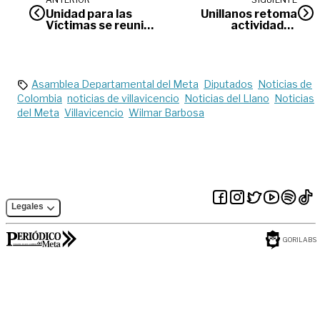
Unidad para las
Unillanos retoma
Víctimas se reunió
actividades
con personeros del
académicas tras
Meta
estar en paro
Asamblea Departamental del Meta
Diputados
Noticias de
Colombia
noticias de villavicencio
Noticias del Llano
Noticias
del Meta
Villavicencio
Wilmar Barbosa
Legales
GORILABS