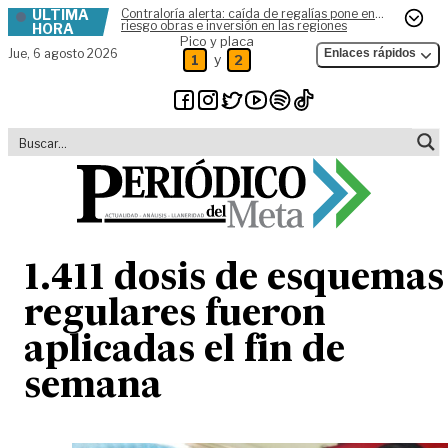
ÚLTIMA
Contraloría alerta: caída de regalías pone en
Skip to content
riesgo obras e inversión en las regiones
HORA
Pico y placa
Jue,
6 agosto 2026
Enlaces rápidos
y
1
2
1.411 dosis de esquemas
regulares fueron
aplicadas el fin de
semana