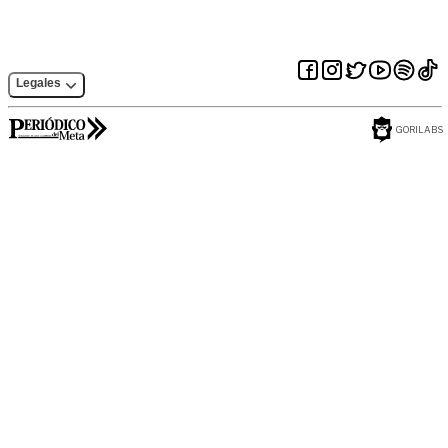
Legales
GORILABS