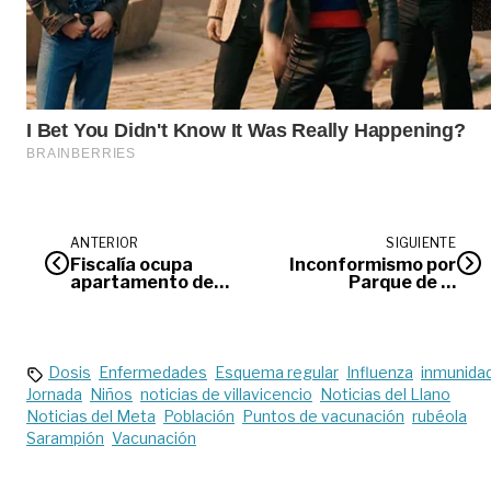
ANTERIOR
SIGUIENTE
Fiscalía ocupa
Inconformismo por
apartamento de
Parque de la
Benedetti en
Memoria Histórica
Villavicencio
de El Castillo
Dosis
Enfermedades
Esquema regular
Influenza
inmunida
Jornada
Niños
noticias de villavicencio
Noticias del Llano
Noticias del Meta
Población
Puntos de vacunación
rubéola
Sarampión
Vacunación