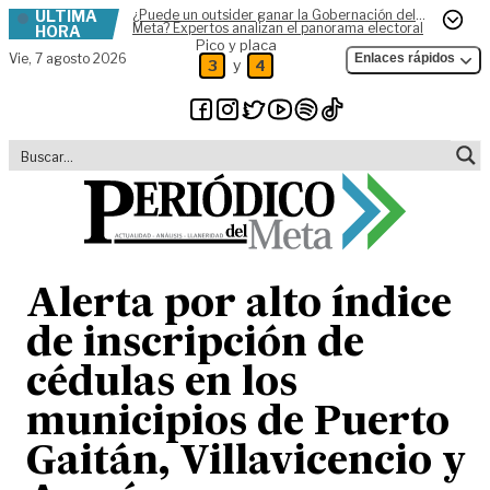
ÚLTIMA
¿Puede un outsider ganar la Gobernación del
Skip to content
Meta? Expertos analizan el panorama electoral
HORA
Pico y placa
Vie,
7 agosto 2026
Enlaces rápidos
y
3
4
Alerta por alto índice
de inscripción de
cédulas en los
municipios de Puerto
Gaitán, Villavicencio y