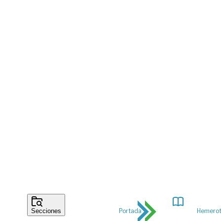
Portada
Hemero
Secciones