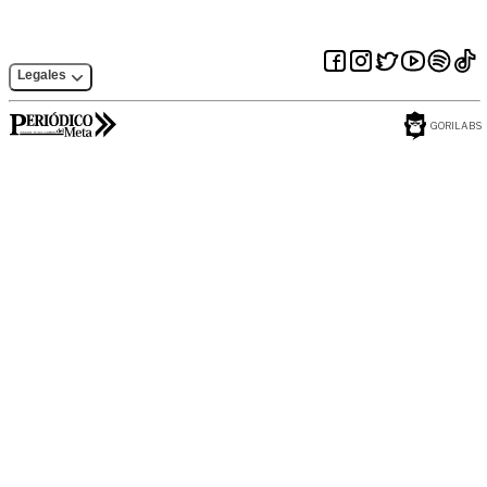
Legales
GORILABS