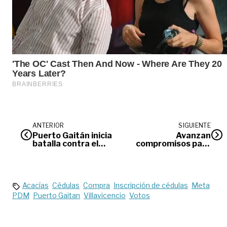
ANTERIOR
SIGUIENTE
Puerto Gaitán inicia
Avanzan
batalla contra el
compromisos para
plástico
mitigar efectos del
cierre de la vía
Bogotá –
Villavicencio
Acacías
Cédulas
Compra
Inscripción de cédulas
Meta
PDM
Puerto Gaitan
Villavicencio
Votos