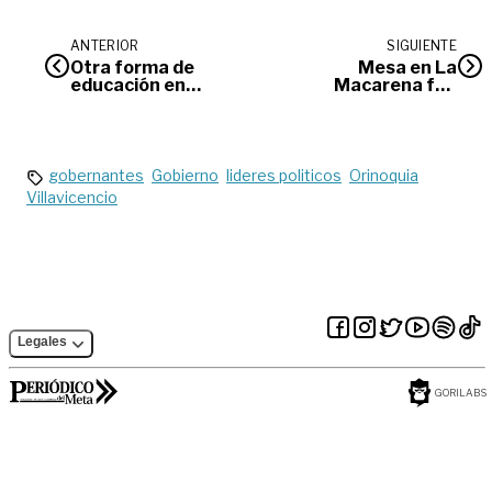
ANTERIOR
SIGUIENTE
Otra forma de
Mesa en La
educación en
Macarena fue
Villavicencio
trasladada por
explosivos
gobernantes
Gobierno
lideres politicos
Orinoquia
Villavicencio
Legales
GORILABS