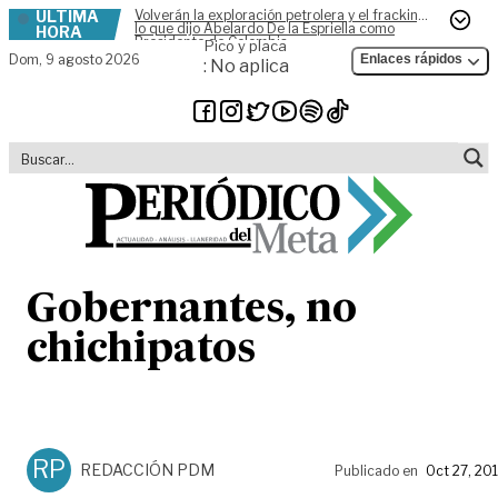
ÚLTIMA
Volverán la exploración petrolera y el fracking,
Skip to content
lo que dijo Abelardo De la Espriella como
HORA
Presidente de Colombia
Pico y placa
Dom,
9 agosto 2026
Enlaces rápidos
: No aplica
Gobernantes, no
chichipatos
RP
REDACCIÓN PDM
Publicado en
Oct 27, 20