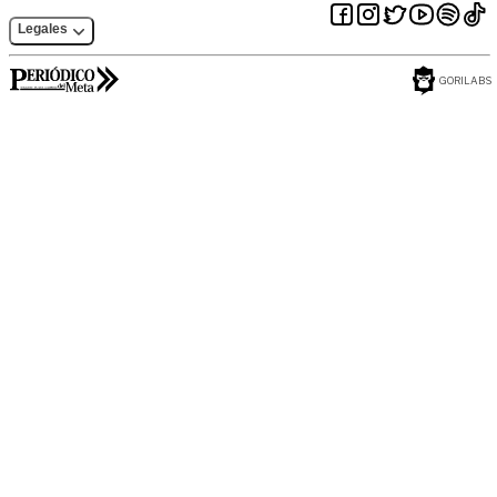
Legales
GORILABS