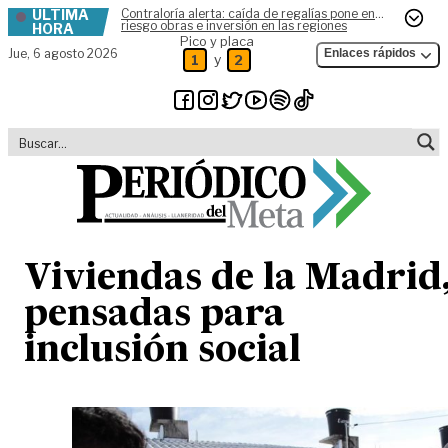
ÚLTIMA
Contraloría alerta: caída de regalías pone en
Skip to content
riesgo obras e inversión en las regiones
HORA
Pico y placa
Jue,
6 agosto 2026
Enlaces rápidos
y
1
2
Viviendas de la Madrid
pensadas para
inclusión social