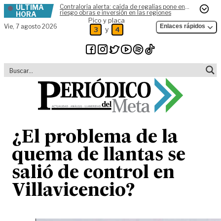
ÚLTIMA
Contraloría alerta: caída de regalías pone en
Skip to content
riesgo obras e inversión en las regiones
HORA
Pico y placa
Vie,
7 agosto 2026
Enlaces rápidos
y
3
4
¿El problema de la
quema de llantas se
salió de control en
Villavicencio?