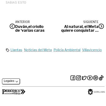
ANTERIOR
SIGUIENTE
Duván,el criollo
Al natural, el Meta
de ‘varias caras
quiere conquistar al
país
Llantas
Noticias del Meta
Policía Ambiental
Villavicencio
Legales
GORILABS