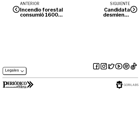
ANTERIOR
SIGUIENTE
Incendio forestal
Candidata
consumió 1600
desmiente
hectáreas en La
denuncias
Macarena
realizadas por
integrantes de
Sindesena
Legales
GORILABS