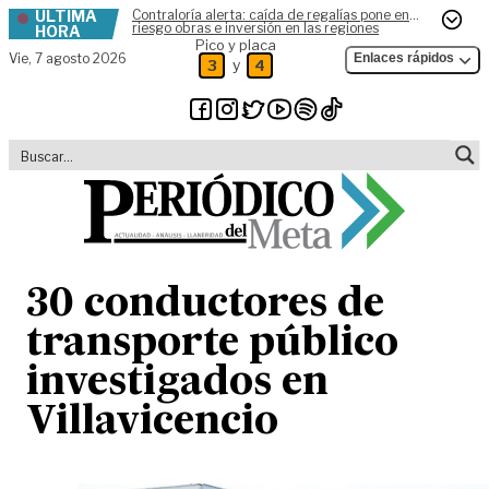
ÚLTIMA
Contraloría alerta: caída de regalías pone en
Skip to content
riesgo obras e inversión en las regiones
HORA
Pico y placa
Vie,
7 agosto 2026
Enlaces rápidos
y
3
4
30 conductores de
transporte público
investigados en
Villavicencio