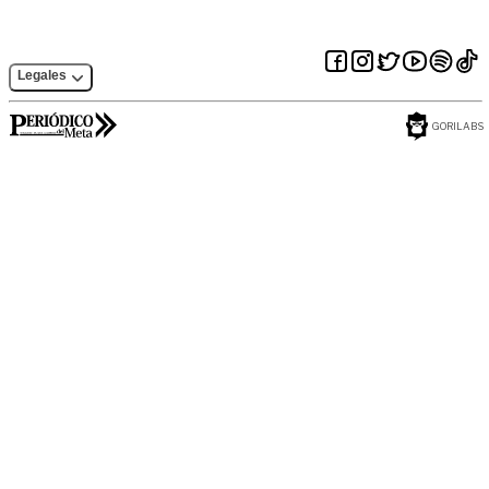
Legales
GORILABS