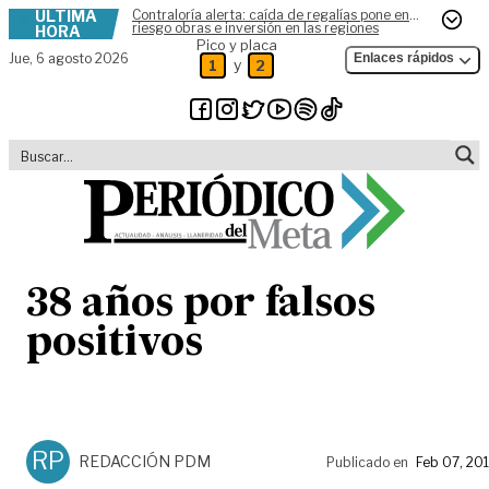
ÚLTIMA
Contraloría alerta: caída de regalías pone en
Skip to content
riesgo obras e inversión en las regiones
HORA
Pico y placa
Jue,
6 agosto 2026
Enlaces rápidos
y
1
2
38 años por falsos
positivos
RP
REDACCIÓN PDM
Publicado en
Feb 07, 20