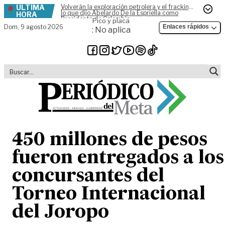
ÚLTIMA
Volverán la exploración petrolera y el fracking,
Skip to content
lo que dijo Abelardo De la Espriella como
HORA
Presidente de Colombia
Pico y placa
Dom,
9 agosto 2026
Enlaces rápidos
: No aplica
450 millones de pesos
fueron entregados a los
concursantes del
Torneo Internacional
del Joropo