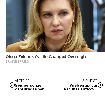
ANTERIOR
SIGUIENTE
Seis personas
Vuelven aplicar
capturadas por
vacunas anticovid
deforestación en la
hasta las 8:00 p.m.
Reserva Nacional
en el megacentro
Natural Nükak