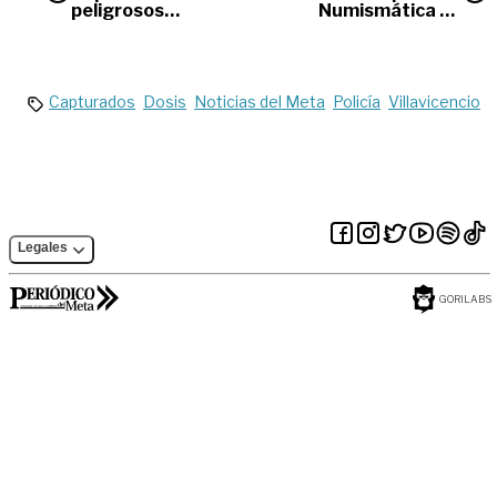
peligrosos
Numismática en
apartamenteros en
Villavicencio
Villavicencio
Capturados
Dosis
Noticias del Meta
Policía
Villavicencio
Legales
GORILABS