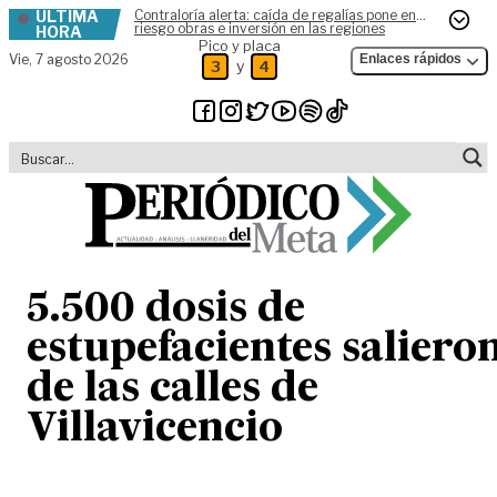
ÚLTIMA
Contraloría alerta: caída de regalías pone en
Skip to content
riesgo obras e inversión en las regiones
HORA
Pico y placa
Vie,
7 agosto 2026
Enlaces rápidos
y
3
4
5.500 dosis de
estupefacientes saliero
de las calles de
Villavicencio