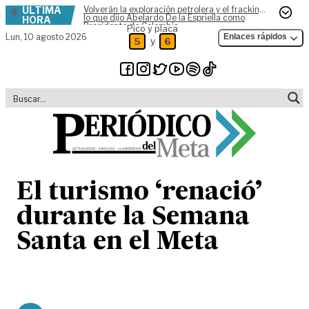
ÚLTIMA
Volverán la exploración petrolera y el fracking,
Skip to content
lo que dijo Abelardo De la Espriella como
HORA
Presidente de Colombia
Pico y placa
Lun,
10 agosto 2026
Enlaces rápidos
y
5
6
El turismo ‘renació’
durante la Semana
Santa en el Meta