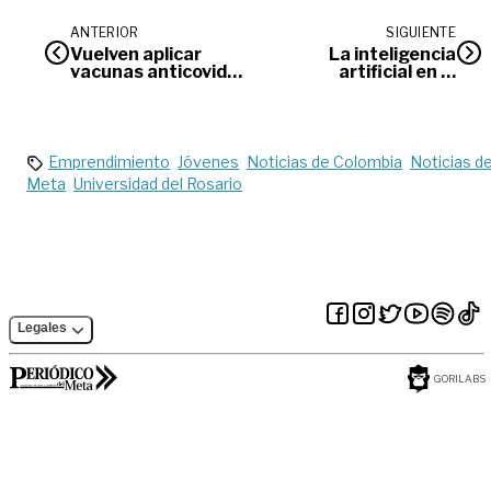
ANTERIOR
SIGUIENTE
Vuelven aplicar
La inteligencia
vacunas anticovid
artificial en el
hasta las 8:00 p.m.
ámbito futbolístico
en el megacentro
Emprendimiento
Jóvenes
Noticias de Colombia
Noticias de
Meta
Universidad del Rosario
Legales
GORILABS