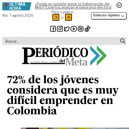
ÚLTIMA
¿Puede un outsider ganar la Gobernación del
Skip to content
Meta? Expertos analizan el panorama electoral
HORA
Pico y placa
Vie,
7 agosto 2026
Enlaces rápidos
y
3
4
72% de los jóvenes
considera que es muy
difícil emprender en
Colombia