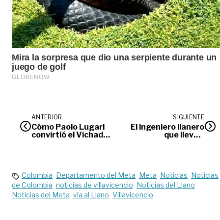
ANTERIOR
SIGUIENTE
Cómo Paolo Lugari
El ingeniero llanero
convirtió el Vichada
que llevó a
en un modelo global
Villavicencio al
de desarrollo
mapa de la
sostenible
exploración
espacial
Colombia
Departamento del Meta
Meta
Noticias
Noticias
de Colombia
noticias de villavicencio
Noticias del Llano
Noticias del Meta
vía al Llano
Villavicencio