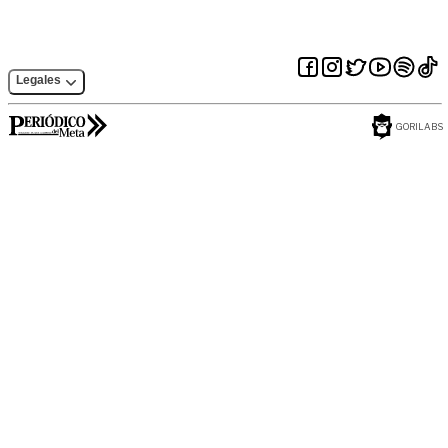
Legales
GORILABS