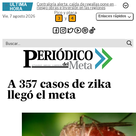
ÚLTIMA
Contraloría alerta: caída de regalías pone en
Skip to content
riesgo obras e inversión en las regiones
HORA
Pico y placa
Vie,
7 agosto 2026
Enlaces rápidos
y
3
4
A 357 casos de zika
llegó el meta