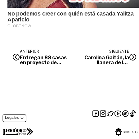
ANTERIOR
SIGUIENTE
Entregan 88 casas
Carolina Gaitán, la
en proyecto de
llanera de las
vivienda de la
‘hermanitas calle’
Madrid
Legales
GORILABS