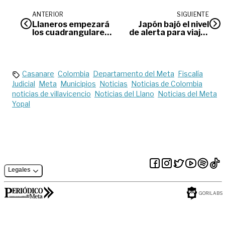
ANTERIOR
SIGUIENTE
Llaneros empezará
Japón bajó el nivel
los cuadrangulares
de alerta para viajar
de visitante ante
a Caño Cristales
Quindío
Casanare
Colombia
Departamento del Meta
Fiscalía
Judicial
Meta
Municipios
Noticias
Noticias de Colombia
noticias de villavicencio
Noticias del Llano
Noticias del Meta
Yopal
Legales
GORILABS