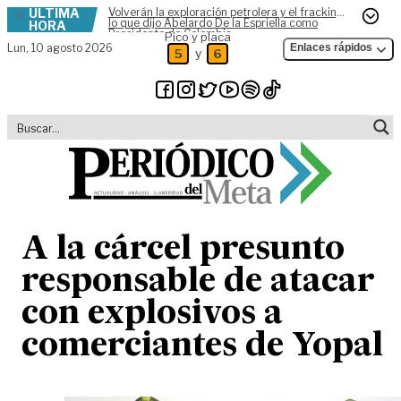
ÚLTIMA
Volverán la exploración petrolera y el fracking,
Skip to content
lo que dijo Abelardo De la Espriella como
HORA
Presidente de Colombia
Pico y placa
Lun,
10 agosto 2026
Enlaces rápidos
y
5
6
A la cárcel presunto
responsable de atacar
con explosivos a
comerciantes de Yopal