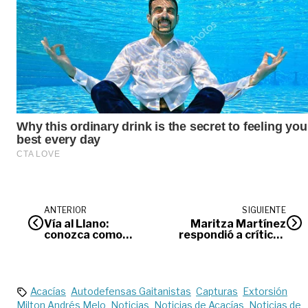
ANTERIOR
SIGUIENTE
Vía al Llano:
Maritza Martínez
conozca como
respondió a críticas
operará el corredor
del Gobierno Petro
durante el puente
festivo
Acacías
Autodefensas Gaitanistas
Capturas
Extorsión
Milton Andrés Melo
Noticias
Noticias de Acacías
Noticias de