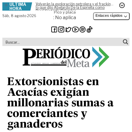
ÚLTIMA
Volverán la exploración petrolera y el fracking,
Skip to content
lo que dijo Abelardo De la Espriella como
HORA
Presidente de Colombia
Pico y placa
Sáb,
8 agosto 2026
Enlaces rápidos
: No aplica
Extorsionistas en
Acacías exigían
millonarias sumas a
comerciantes y
ganaderos