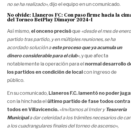
no se ha realizado»
, dijo el equipo en un comunicado.
No olvide:
Llaneros FC: Con paso firme hacia la cim
del Torneo BetPlay Dimayor 2024-I
Así mismo,
el onceno precisó
que
«desde el mes de enero
partido tras partido, y en múltiples reuniones, se ha
acordado solución a
este proceso que ya acumula un
dinero considerable para el club
«,
y que afecta
notablemente la operación para el
normal desarrollo d
los partidos en condición de local
con ingreso de
público.
En su comunicado,
Llaneros F.C. lamentó no poder juga
con la hinchada el
último partido de fase todos contra
todos en Villavicencio.
«Invitamos al Imder y
Tesorería
Municipal
a dar celeridad a los trámites necesarios de car
a los cuadrangulares finales del torneo de ascenso»,