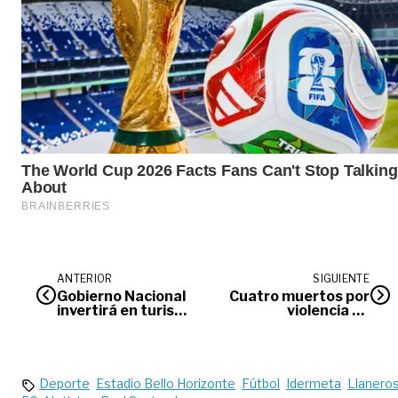
ANTERIOR
SIGUIENTE
Gobierno Nacional
Cuatro muertos por
invertirá en turismo
violencia en
en la
Villavicencio
Amazorinoquia
Deporte
Estadio Bello Horizonte
Fútbol
Idermeta
Llanero