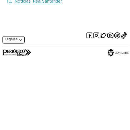
F.C
Noticias
Real Santander
Legales
GORILABS