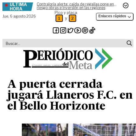
ÚLTIMA
Contraloría alerta: caída de regalías pone en
Skip to content
riesgo obras e inversión en las regiones
HORA
Pico y placa
Jue,
6 agosto 2026
Enlaces rápidos
y
1
2
A puerta cerrada
jugará Llaneros F.C. en
el Bello Horizonte