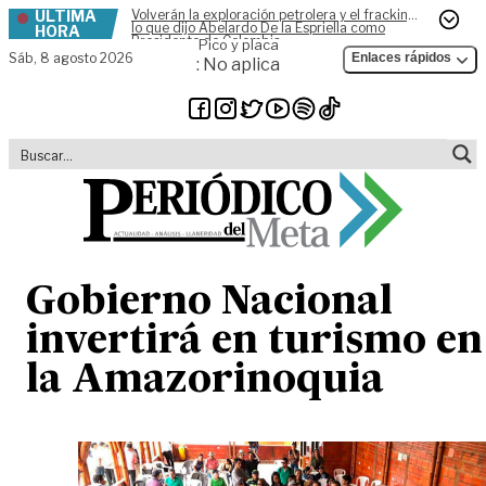
ÚLTIMA
Volverán la exploración petrolera y el fracking,
Skip to content
lo que dijo Abelardo De la Espriella como
HORA
Presidente de Colombia
Pico y placa
Sáb,
8 agosto 2026
Enlaces rápidos
: No aplica
Gobierno Nacional
invertirá en turismo en
la Amazorinoquia