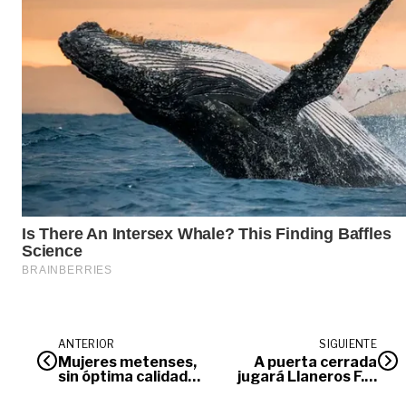
ANTERIOR
SIGUIENTE
Mujeres metenses,
A puerta cerrada
sin óptima calidad
jugará Llaneros F.C.
de vida
en el Bello
Horizonte