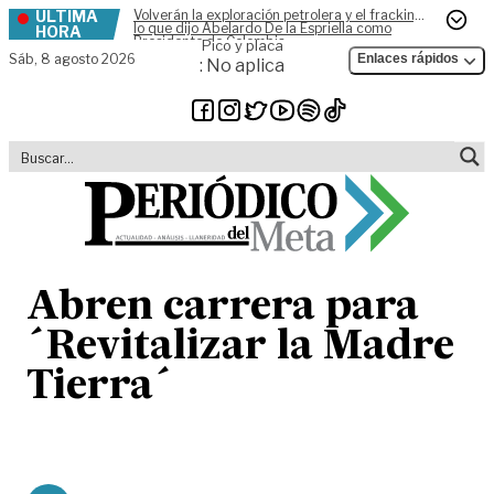
ÚLTIMA
Volverán la exploración petrolera y el fracking,
Skip to content
lo que dijo Abelardo De la Espriella como
HORA
Presidente de Colombia
Pico y placa
Sáb,
8 agosto 2026
Enlaces rápidos
: No aplica
Abren carrera para
´Revitalizar la Madre
Tierra´