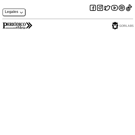
Legales
GORILABS