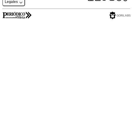
Legales
GORILABS