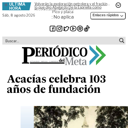
ÚLTIMA
Volverán la exploración petrolera y el fracking,
Skip to content
lo que dijo Abelardo De la Espriella como
HORA
Presidente de Colombia
Pico y placa
Sáb,
8 agosto 2026
Enlaces rápidos
: No aplica
Acacías celebra 103
años de fundación