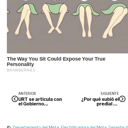
ANTERIOR
SIGUIENTE
URT se articula con
¿Por qué subió el
el Gobierno
predial en
Nacional y
Villavicencio?
autoridades
Secretaría de
indígenas para
Catastro lo explica
avanzar en la
protección
Departamento del Meta
Electrificadora del Meta
Gerente 