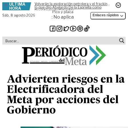
ÚLTIMA
Volverán la exploración petrolera y el fracking,
Skip to content
lo que dijo Abelardo De la Espriella como
HORA
Presidente de Colombia
Pico y placa
Sáb,
8 agosto 2026
Enlaces rápidos
: No aplica
Advierten riesgos en la
Electrificadora del
Meta por acciones del
Gobierno