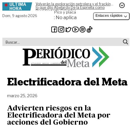
ÚLTIMA
Volverán la exploración petrolera y el fracking,
Skip to content
lo que dijo Abelardo De la Espriella como
HORA
Presidente de Colombia
Pico y placa
Dom,
9 agosto 2026
Enlaces rápidos
: No aplica
Electrificadora del Meta
marzo 25, 2026
Advierten riesgos en la
Electrificadora del Meta por
acciones del Gobierno