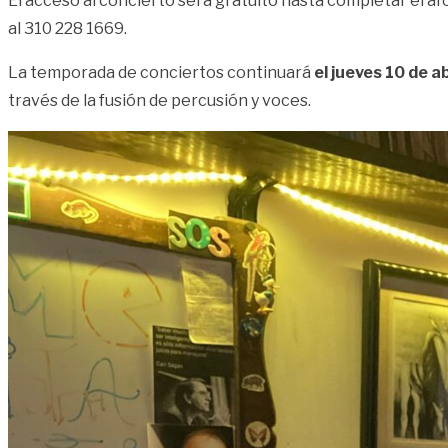
El acceso al concierto será gratuito hasta completar el af
al 310 228 1669.
La temporada de conciertos continuará
el jueves 10 de a
través de la fusión de percusión y voces.