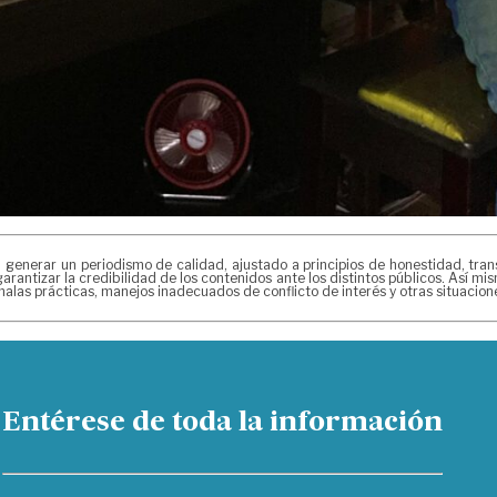
erar un periodismo de calidad, ajustado a principios de honestidad, transpa
arantizar la credibilidad de los contenidos ante los distintos públicos. Así 
alas prácticas, manejos inadecuados de conflicto de interés y otras situacio
Entérese de toda la información