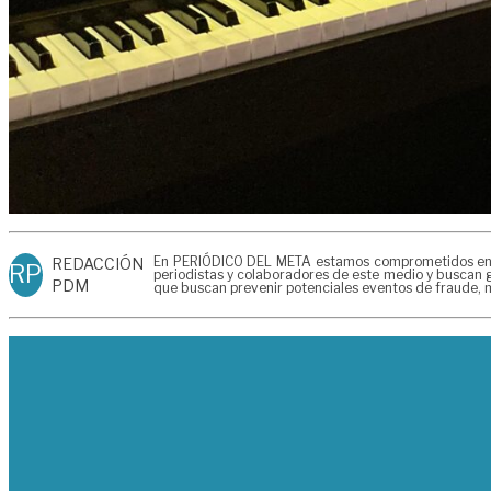
En PERIÓDICO DEL META estamos comprometidos en gen
REDACCIÓN
RP
periodistas y colaboradores de este medio y buscan g
PDM
que buscan prevenir potenciales eventos de fraude, m