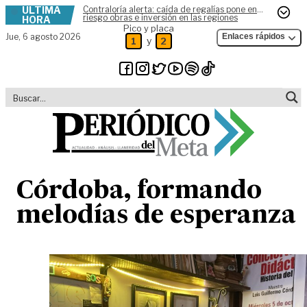
ÚLTIMA
Contraloría alerta: caída de regalías pone en
Skip to content
riesgo obras e inversión en las regiones
HORA
Pico y placa
Jue,
6 agosto 2026
Enlaces rápidos
y
1
2
Córdoba, formando
melodías de esperanza