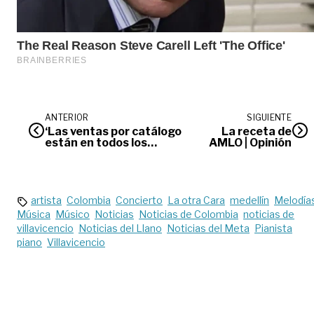
ANTERIOR
SIGUIENTE
‘Las ventas por catálogo
La receta de
están en todos los
AMLO | Opinión
estratos’: presidente de
Acovedi
artista
Colombia
Concierto
La otra Cara
medellín
Melodía
Música
Músico
Noticias
Noticias de Colombia
noticias de
villavicencio
Noticias del Llano
Noticias del Meta
Pianista
piano
Villavicencio