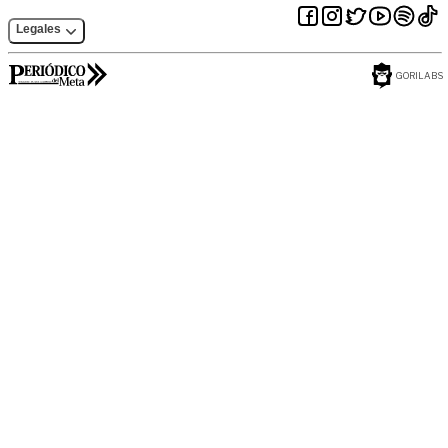
Legales
GORILABS