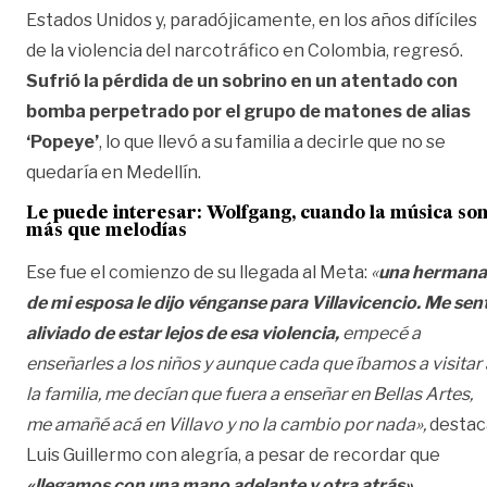
Estados Unidos y, paradójicamente, en los años difíciles
de la violencia del narcotráfico en Colombia, regresó.
Sufrió la pérdida de un sobrino en un atentado con
bomba perpetrado por el grupo de matones de alias
‘Popeye’
, lo que llevó a su familia a decirle que no se
quedaría en Medellín.
Le puede interesar:
Wolfgang, cuando la música so
más que melodías
Ese fue el comienzo de su llegada al Meta:
«
una hermana
de mi esposa le dijo vénganse para Villavicencio. Me sent
aliviado de estar lejos de esa violencia,
empecé a
enseñarles a los niños y aunque cada que íbamos a visitar 
la familia, me decían que fuera a enseñar en Bellas Artes,
me amañé acá en Villavo y no la cambio por nada»,
destac
Luis Guillermo con alegría, a pesar de recordar que
«llegamos con una mano adelante y otra atrás».