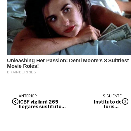
ANTERIOR
SIGUIENTE
ICBF vigilará 265
Instituto de
hogares sustitutos
Turismo
en el Meta
departamental
embellece el
Bioparque Los
Ocarros