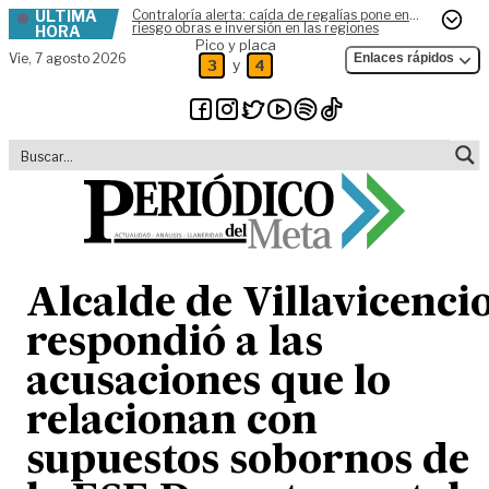
ÚLTIMA
Contraloría alerta: caída de regalías pone en
Skip to content
riesgo obras e inversión en las regiones
HORA
Pico y placa
Vie,
7 agosto 2026
Enlaces rápidos
y
3
4
Alcalde de Villavicenci
respondió a las
acusaciones que lo
relacionan con
supuestos sobornos de