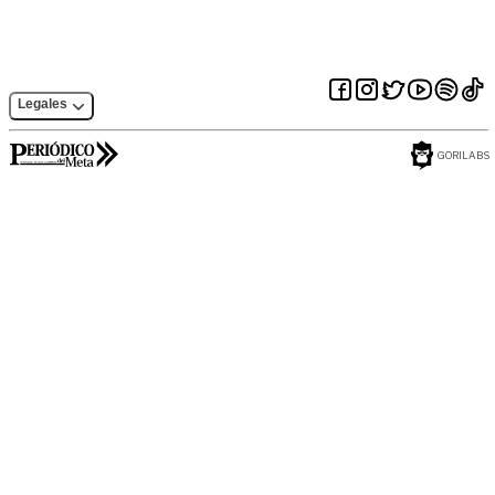
Legales
GORILABS