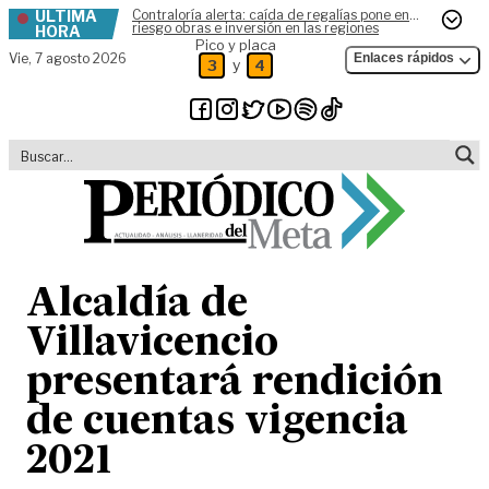
ÚLTIMA
Contraloría alerta: caída de regalías pone en
Skip to content
riesgo obras e inversión en las regiones
HORA
Pico y placa
Vie,
7 agosto 2026
Enlaces rápidos
y
3
4
Alcaldía de
Villavicencio
presentará rendición
de cuentas vigencia
2021