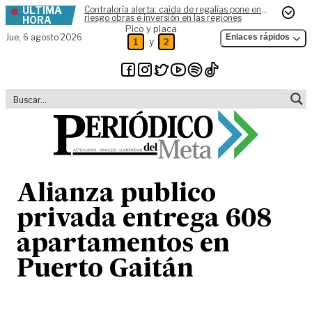
ÚLTIMA
Contraloría alerta: caída de regalías pone en
Skip to content
riesgo obras e inversión en las regiones
HORA
Pico y placa
Jue,
6 agosto 2026
Enlaces rápidos
y
1
2
Alianza publico
privada entrega 608
apartamentos en
Puerto Gaitán