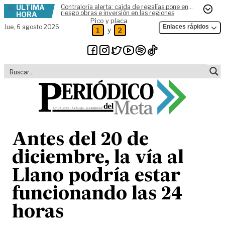
ÚLTIMA
Contraloría alerta: caída de regalías pone en
Skip to content
riesgo obras e inversión en las regiones
HORA
Pico y placa
Jue,
6 agosto 2026
Enlaces rápidos
y
1
2
Antes del 20 de
diciembre, la vía al
Llano podría estar
funcionando las 24
horas