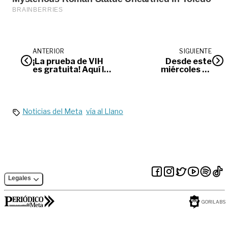
ANTERIOR
SIGUIENTE
¡La prueba de VIH
Desde este
es gratuita! Aquí le
miércoles se
contamos cómo
levanta
puede hacerla
temporalmente la
medida del Pico y
Placa en
Villavicencio
Noticias del Meta
vía al Llano
Legales
GORILABS