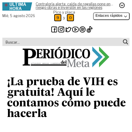
ÚLTIMA
Contraloría alerta: caída de regalías pone en
Skip to content
riesgo obras e inversión en las regiones
HORA
Pico y placa
Mié,
5 agosto 2026
Enlaces rápidos
y
9
0
¡La prueba de VIH es
gratuita! Aquí le
contamos cómo puede
hacerla