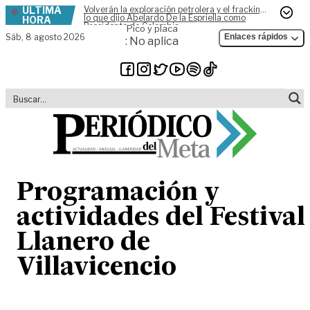
ÚLTIMA
Volverán la exploración petrolera y el fracking,
Skip to content
lo que dijo Abelardo De la Espriella como
HORA
Presidente de Colombia
Pico y placa
Sáb,
8 agosto 2026
Enlaces rápidos
: No aplica
Programación y
actividades del Festival
Llanero de
Villavicencio