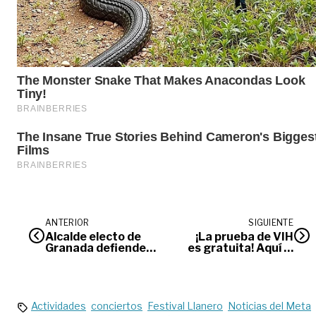
ANTERIOR
SIGUIENTE
Alcalde electo de
¡La prueba de VIH
Granada defiende
es gratuita! Aquí le
su credencial
contamos cómo
puede hacerla
Actividades
conciertos
Festival Llanero
Noticias del Meta