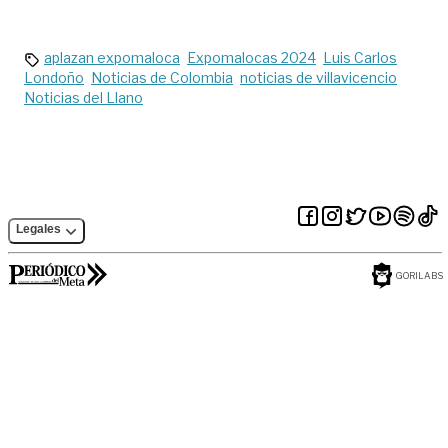
ante la nueva
variante del Covid
JN.1
aplazan expomaloca
Expomalocas 2024
Luis Carlos
Londoño
Noticias de Colombia
noticias de villavicencio
Noticias del Llano
Legales
GORILABS