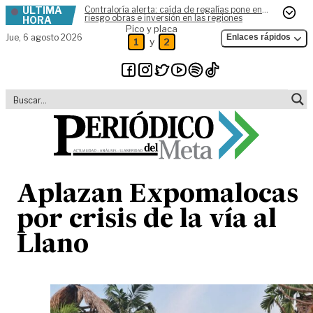
ÚLTIMA
Contraloría alerta: caída de regalías pone en
Skip to content
riesgo obras e inversión en las regiones
HORA
Pico y placa
Jue,
6 agosto 2026
Enlaces rápidos
y
1
2
Aplazan Expomalocas
por crisis de la vía al
Llano