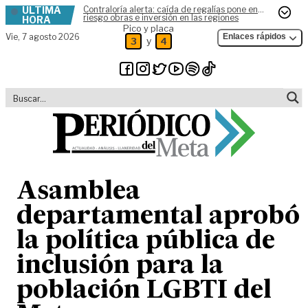
ÚLTIMA
Contraloría alerta: caída de regalías pone en
Skip to content
riesgo obras e inversión en las regiones
HORA
Pico y placa
Vie,
7 agosto 2026
Enlaces rápidos
y
3
4
Asamblea
departamental aprobó
la política pública de
inclusión para la
población LGBTI del