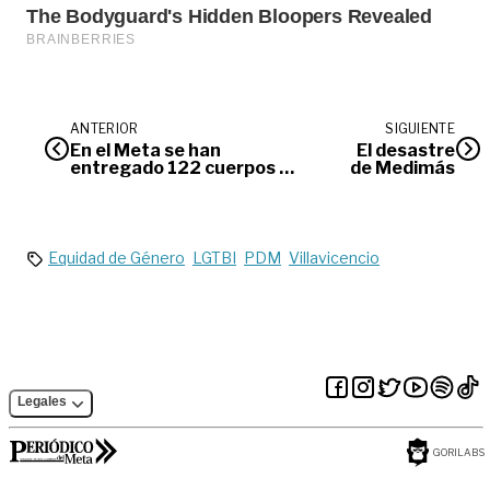
ANTERIOR
SIGUIENTE
En el Meta se han
El desastre
entregado 122 cuerpos de
de Medimás
víctimas de desaparición
forzada
Equidad de Género
LGTBI
PDM
Villavicencio
Legales
GORILABS