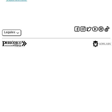
Legales
GORILABS