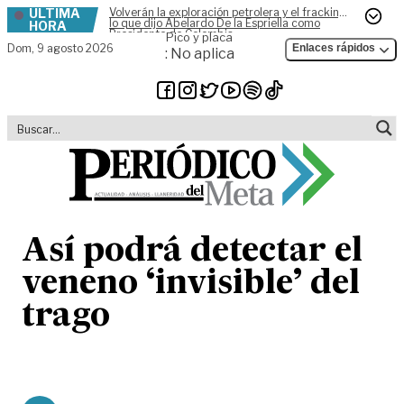
ÚLTIMA
Volverán la exploración petrolera y el fracking,
Skip to content
lo que dijo Abelardo De la Espriella como
HORA
Presidente de Colombia
Pico y placa
Dom,
9 agosto 2026
Enlaces rápidos
: No aplica
Así podrá detectar el
veneno ‘invisible’ del
trago