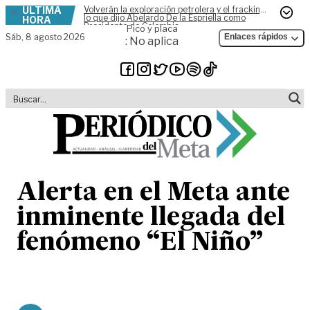
ÚLTIMA
Volverán la exploración petrolera y el fracking,
Skip to content
lo que dijo Abelardo De la Espriella como
HORA
Presidente de Colombia
Pico y placa
Sáb,
8 agosto 2026
Enlaces rápidos
: No aplica
Alerta en el Meta ante
inminente llegada del
fenómeno “El Niño”