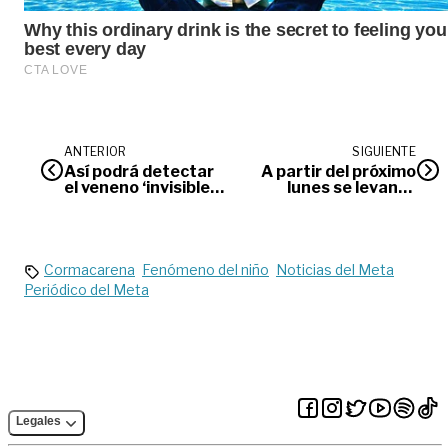
ANTERIOR
SIGUIENTE
Así podrá detectar
A partir del próximo
el veneno ‘invisible’
lunes se levanta
del trago
temporalmente el
Pico y Placa en
Villavicencio
Cormacarena
Fenómeno del niño
Noticias del Meta
Periódico del Meta
Legales