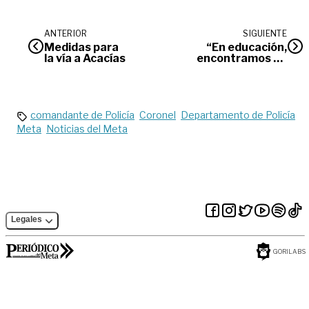
ANTERIOR
SIGUIENTE
Medidas para
“En educación,
la vía a Acacías
encontramos un
despelote a todo nivel”:
Harman
comandante de Policía
Coronel
Departamento de Policía
Meta
Noticias del Meta
Legales
GORILABS