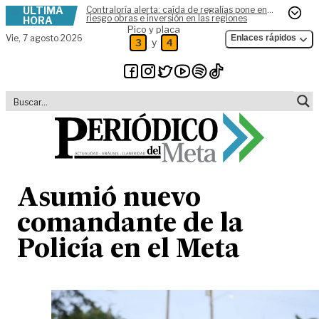
ÚLTIMA
Contraloría alerta: caída de regalías pone en
Skip to content
riesgo obras e inversión en las regiones
HORA
Pico y placa
Vie,
7 agosto 2026
Enlaces rápidos
y
3
4
Asumió nuevo
comandante de la
Policía en el Meta