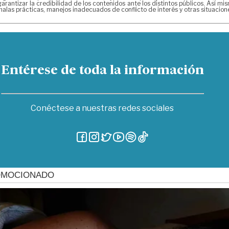
arantizar la credibilidad de los contenidos ante los distintos públicos. Así 
alas prácticas, manejos inadecuados de conflicto de interés y otras situacio
Entérese de toda la información
Conéctese a nuestras redes sociales