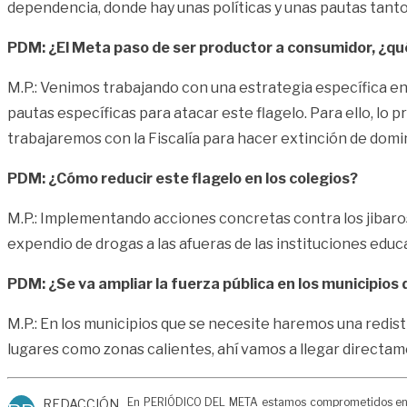
dependencia, donde hay unas políticas y unas pautas tant
PDM: ¿El Meta paso de ser productor a consumidor, ¿qué 
M.P.: Venimos trabajando con una estrategia específica en 
pautas específicas para atacar este flagelo. Para ello, lo
trabajaremos con la Fiscalía para hacer extinción de domin
PDM: ¿Cómo reducir este flagelo en los colegios?
M.P.: Implementando acciones concretas contra los jibaros.
expendio de drogas a las afueras de las instituciones educa
PDM: ¿Se va ampliar la fuerza pública en los municipios
M.P.: En los municipios que se necesite haremos una redis
lugares como zonas calientes, ahí vamos a llegar directam
En PERIÓDICO DEL META estamos comprometidos en gen
REDACCIÓN