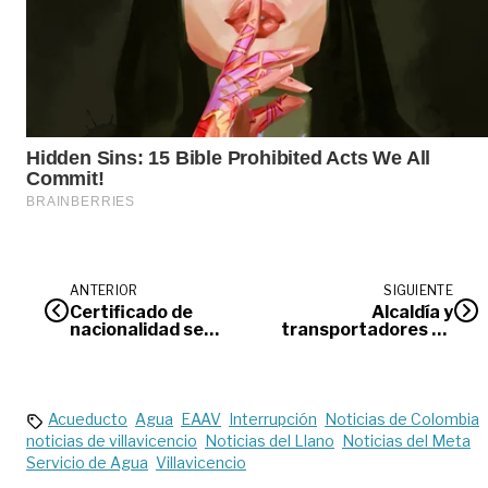
ANTERIOR
SIGUIENTE
Certificado de
Alcaldía y
nacionalidad se
transportadores de
podrá obtener en
Villavicencio en un
tiempo real
debate acelerado
Acueducto
Agua
EAAV
Interrupción
Noticias de Colombia
noticias de villavicencio
Noticias del Llano
Noticias del Meta
Servicio de Agua
Villavicencio