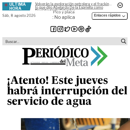
ÚLTIMA
Volverán la exploración petrolera y el fracking,
Skip to content
lo que dijo Abelardo De la Espriella como
HORA
Presidente de Colombia
Pico y placa
Sáb,
8 agosto 2026
Enlaces rápidos
: No aplica
¡Atento! Este jueves
habrá interrupción del
servicio de agua