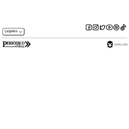
Legales
GORILABS