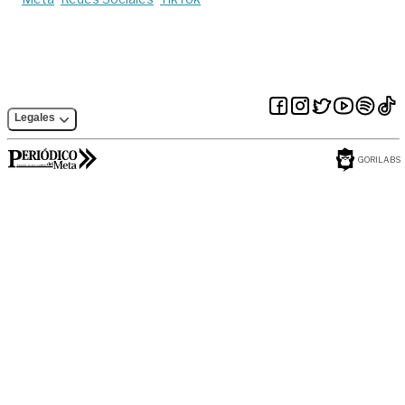
Legales
GORILABS