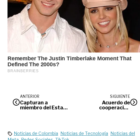
ANTERIOR
SIGUIENTE
Capturan a
Acuerdo de
miembro del Estado
cooperación
Islámico en Bogotá
fortalecerá
acueductos
comunitarios
Noticias de Colombia
Noticias de Tecnología
Noticias del
Meta
Redes Sociales
TikTok