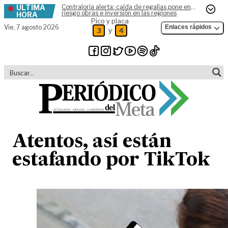
ÚLTIMA
Contraloría alerta: caída de regalías pone en
Skip to content
riesgo obras e inversión en las regiones
HORA
Pico y placa
Vie,
7 agosto 2026
Enlaces rápidos
y
3
4
Atentos, así están
estafando por TikTok