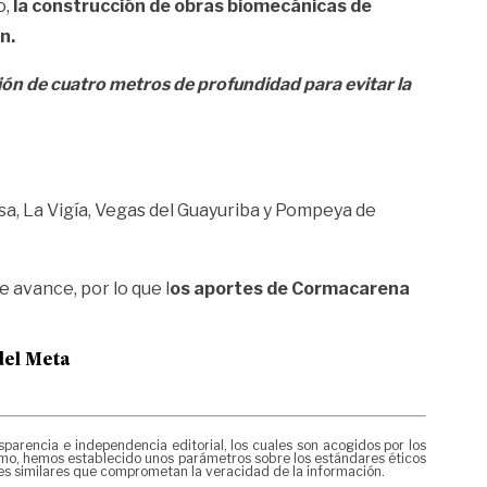
o,
la construcción de obras biomecánicas de
n.
ión de cuatro metros de profundidad para evitar la
a, La Vigía, Vegas del Guayuriba y Pompeya de
 avance, por lo que l
os aportes de Cormacarena
del Meta
rencia e independencia editorial, los cuales son acogidos por los
mismo, hemos establecido unos parámetros sobre los estándares éticos
nes similares que comprometan la veracidad de la información.