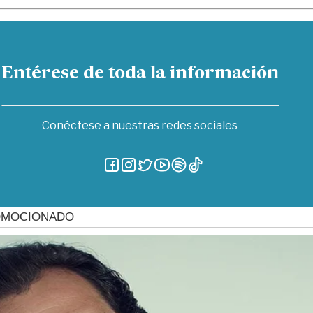
Entérese de toda la información
Conéctese a nuestras redes sociales