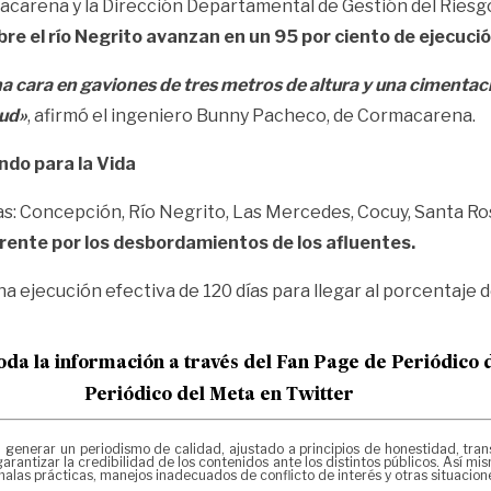
acarena y la Dirección Departamental de Gestión del Riesg
bre el río Negrito avanzan en un 95 por ciento de ejecució
a cara en gaviones de tres metros de altura y una cimentac
tud»
, afirmó el ingeniero Bunny Pacheco, de Cormacarena.
ndo para la Vida
s: Concepción, Río Negrito, Las Mercedes, Cocuy, Santa Ros
rente por los desbordamientos de los afluentes.
 ejecución efectiva de 120 días para llegar al porcentaje de
oda la informac
ión a través del Fan Page de
Periódico 
Periódico del Meta en Twitter
erar un periodismo de calidad, ajustado a principios de honestidad, transpa
arantizar la credibilidad de los contenidos ante los distintos públicos. Así 
alas prácticas, manejos inadecuados de conflicto de interés y otras situacio