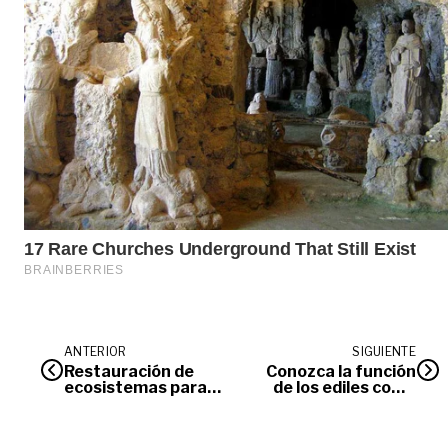
ANTERIOR
SIGUIENTE
Restauración de
Conozca la función
ecosistemas para
de los ediles como
mitigar el cambio
representantes
climático en la
comunitarios
Orinoquia