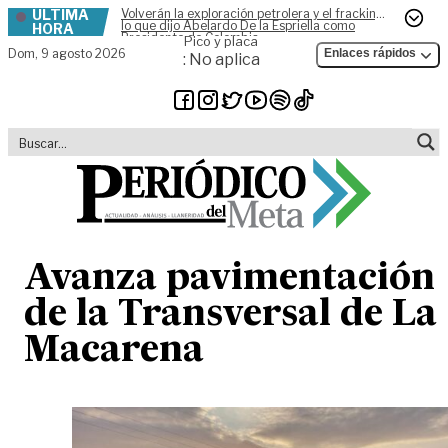
ÚLTIMA
Volverán la exploración petrolera y el fracking,
Skip to content
lo que dijo Abelardo De la Espriella como
HORA
Presidente de Colombia
Pico y placa
Dom,
9 agosto 2026
Enlaces rápidos
: No aplica
Avanza pavimentación
de la Transversal de La
Macarena