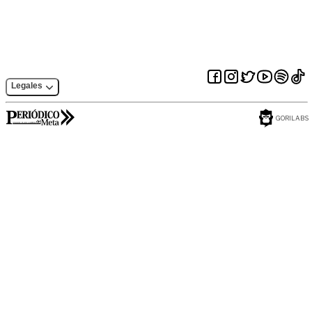
Legales
GORILABS