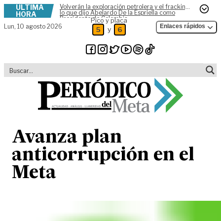
ÚLTIMA
Volverán la exploración petrolera y el fracking,
Skip to content
lo que dijo Abelardo De la Espriella como
HORA
Presidente de Colombia
Pico y placa
Lun,
10 agosto 2026
Enlaces rápidos
y
5
6
Avanza plan
anticorrupción en el
Meta