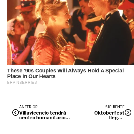
ANTERIOR
SIGUIENTE
Villavicencio tendrá
Oktoberfest
centro humanitario
llegó a
para atender
Villavicencio
emergencias